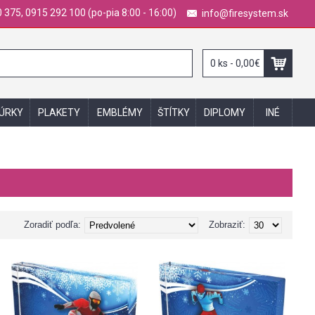
 375, 0915 292 100 (po-pia 8:00 - 16:00)
info@firesystem.sk
0 ks - 0,00€
GÚRKY
PLAKETY
EMBLÉMY
ŠTÍTKY
DIPLOMY
INÉ
Zoradiť podľa:
Zobraziť: