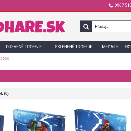
0907 510
DREVENÉ TROFEJE
SKLENENÉ TROFEJE
MEDAILE
FI
4044
k (0)