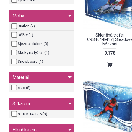
Motiv
Biatlon (2)
Běžky (1)
Skleněná trofej
CRS4044M17 | Sjezdov
Sjezd a slalom (3)
lyžování
Skoky na lyžích (1)
9,17€
Snowboard (1)
Materiál
sklo (8)
Šířka cm
8-10.5-14-12.5 (8)
Hloubka cm