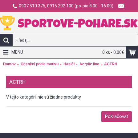
0907 510 375, 0915 292 100 (po-pia 8:00 - 16:00)
MENU
0 ks - 0,00€
Domov
Ocenění podle motivu
Hasiči
Acrylic line
ACTRH
ACTRH
V tejto kategórii nie sú žiadne produkty.
Pokračovať