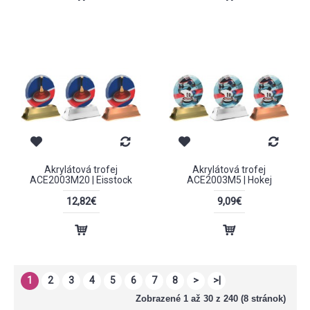
Akrylátová trofej
Akrylátová trofej
ACE2003M20 | Eisstock
ACE2003M5 | Hokej
12,82€
9,09€
1
2
3
4
5
6
7
8
>
>|
Zobrazené 1 až 30 z 240 (8 stránok)