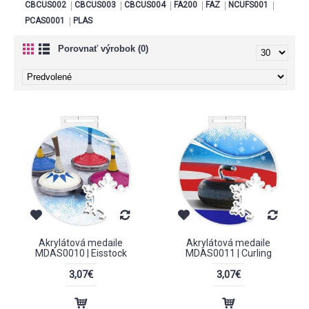
CBCUS002
CBCUS003
CBCUS004
FA200
FAZ
NCUFS001
PCAS0001
PLAS
Porovnať výrobok (0)
Akrylátová medaile
Akrylátová medaile
MDAS0010 | Eisstock
MDAS0011 | Curling
3,07€
3,07€