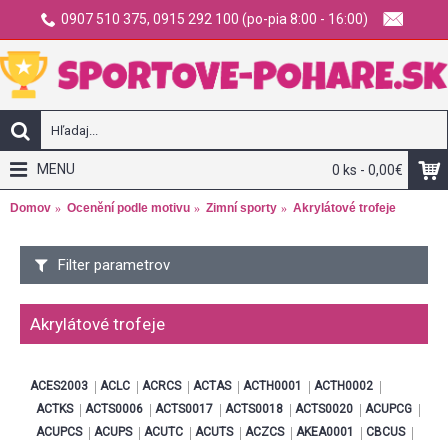
0907 510 375, 0915 292 100 (po-pia 8:00 - 16:00)
MENU
0 ks - 0,00€
Domov
Ocenění podle motivu
Zimní sporty
Akrylátové trofeje
Filter parametrov
Akrylátové trofeje
ACES2003
ACLC
ACRCS
ACTAS
ACTH0001
ACTH0002
ACTKS
ACTS0006
ACTS0017
ACTS0018
ACTS0020
ACUPCG
ACUPCS
ACUPS
ACUTC
ACUTS
ACZCS
AKEA0001
CBCUS