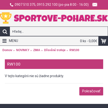
0907 510 375, 0915 292 100 (po-pia 8:00 - 16:00)
MENU
0 ks - 0,00€
Domov
NOVINKY
ZIMA
Dřevěné trofeje
RW100
RW100
V tejto kategórii nie sú žiadne produkty.
Pokračovať