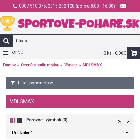
0907 510 375, 0915 292 100 (po-pia 8:00 - 16:00)
MENU
0 ks - 0,00€
Domov
Ocenění podle motivu
Vánoce
MDLSMAX
Filter parametrov
MDLSMAX
Porovnať výrobok (0)