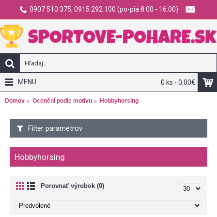
0907 510 375, 0915 292 100 (po-pia 8:00 - 16:00)
MENU
0 ks - 0,00€
Domov
Ocenění podle motivu
Hobbyhorsing
Filter parametrov
Hobbyhorsing
Porovnať výrobok (0)