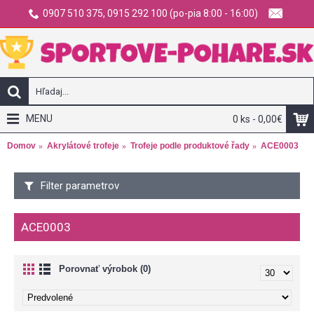
0907 510 375, 0915 292 100 (po-pia 8:00 - 16:00)
MENU
0 ks - 0,00€
Domov
Akrylátové trofeje
Trofeje podle produktové řady
ACE0003
Filter parametrov
ACE0003
Porovnať výrobok (0)