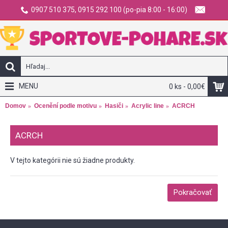
0907 510 375, 0915 292 100 (po-pia 8:00 - 16:00)
MENU
0 ks - 0,00€
Domov
Ocenění podle motivu
Hasiči
Acrylic line
ACRCH
ACRCH
V tejto kategórii nie sú žiadne produkty.
Pokračovať