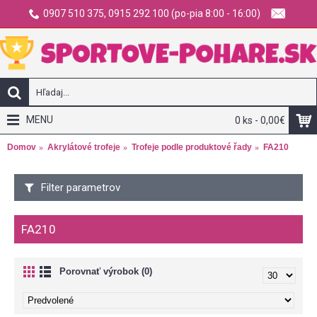
0907 510 375, 0915 292 100 (po-pia 8:00 - 16:00)
MENU
0 ks - 0,00€
Domov
Akrylátové trofeje
Trofeje podle produktové řady
FA210
Filter parametrov
FA210
Porovnať výrobok (0)