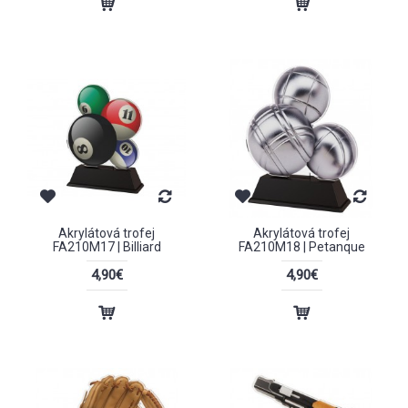
Akrylátová trofej
Akrylátová trofej
FA210M17 | Billiard
FA210M18 | Petanque
4,90€
4,90€