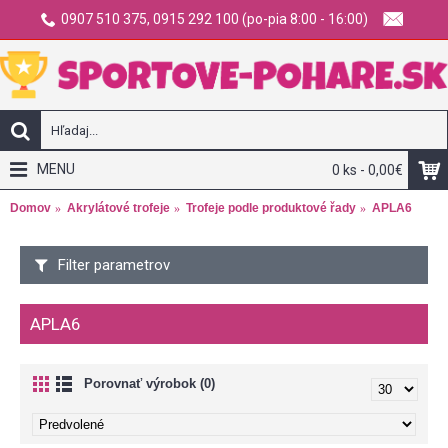
0907 510 375, 0915 292 100 (po-pia 8:00 - 16:00)
MENU
0 ks - 0,00€
Domov
Akrylátové trofeje
Trofeje podle produktové řady
APLA6
Filter parametrov
APLA6
Porovnať výrobok (0)