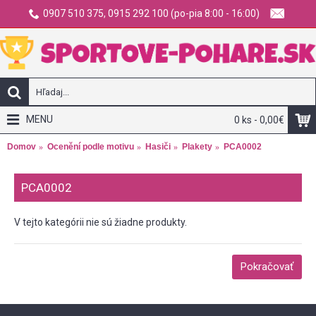
0907 510 375, 0915 292 100 (po-pia 8:00 - 16:00)
MENU
0 ks - 0,00€
Domov
Ocenění podle motivu
Hasiči
Plakety
PCA0002
PCA0002
V tejto kategórii nie sú žiadne produkty.
Pokračovať