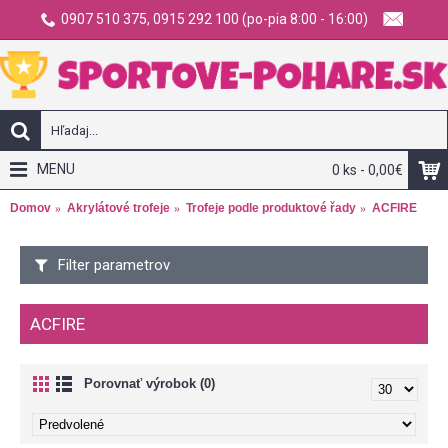
0907 510 375, 0915 292 100 (po-pia 8:00 - 16:00)
MENU
0 ks - 0,00€
Domov
Akrylátové trofeje
Trofeje podle produktové řady
ACFIRE
Filter parametrov
ACFIRE
Porovnať výrobok (0)