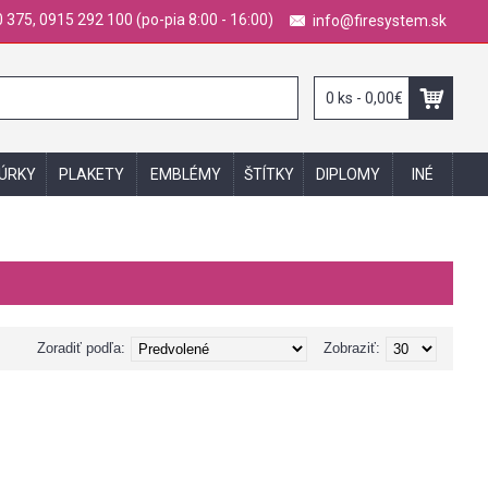
 375, 0915 292 100 (po-pia 8:00 - 16:00)
info@firesystem.sk
0 ks - 0,00€
GÚRKY
PLAKETY
EMBLÉMY
ŠTÍTKY
DIPLOMY
INÉ
Zoradiť podľa:
Zobraziť: