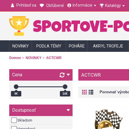
Prihlásiť sa
Informácie
Obľúbené
Katalógy
NOVINKY
PODĽA TÉMY
POHÁRE
AKRYL TROFEJE
Domov
NOVINKY
ACTCWR
Cena
ACTCWR
Porovnať výrobo
9€
10€
Dostupnosť
Skladom
Vypredané