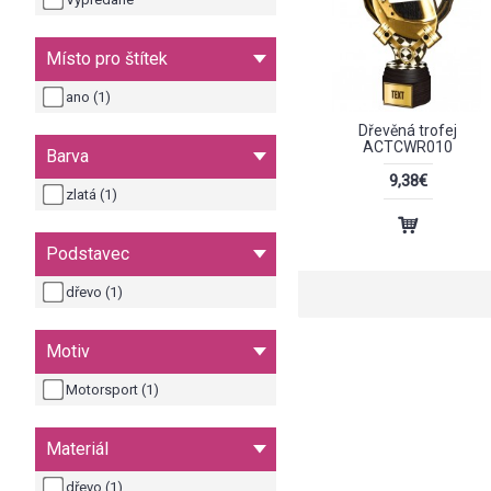
Místo pro štítek
ano (1)
Dřevěná trofej
ACTCWR010
Barva
9,38€
zlatá (1)
Podstavec
dřevo (1)
Motiv
Motorsport (1)
Materiál
dřevo (1)