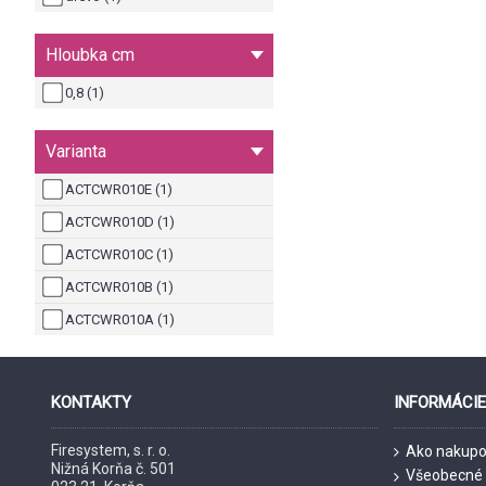
Hloubka cm
0,8 (1)
Varianta
ACTCWR010E (1)
ACTCWR010D (1)
ACTCWR010C (1)
ACTCWR010B (1)
ACTCWR010A (1)
KONTAKTY
INFORMÁCI
Firesystem, s. r. o.
Ako nakupo
Nižná Korňa č. 501
Všeobecné