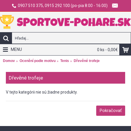
0907 510 375, 0915 292 100 (po-pia 8:00 - 16:00)
MENU
0 ks - 0,00€
Domov
Ocenění podle motivu
Tenis
Dřevěné trofeje
Dřevěné trofeje
V tejto kategórii nie sú žiadne produkty.
Pokračovať