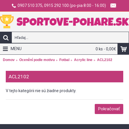
0907 510 375, 0915 292 100 (po-pia 8:00 - 16:00)
MENU
0 ks - 0,00€
Domov
Ocenění podle motivu
Fotbal
Acrylic line
ACL2102
ACL2102
V tejto kategórii nie sú žiadne produkty.
Pokračovať