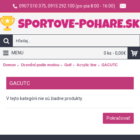
0907 510 375, 0915 292 100 (po-pia 8:00 - 16:00)
MENU
0 ks - 0,00€
Domov
Ocenění podle motivu
Golf
Acrylic line
GACUTC
GACUTC
V tejto kategórii nie sú žiadne produkty.
Pokračovať