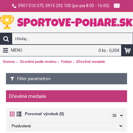
0907 510 375, 0915 292 100 (po-pia 8:00 - 16:00)
MENU
0 ks - 0,00€
Domov
Ocenění podle motivu
Fotbal
Dřevěné medaile
Filter parametrov
Dřevěné medaile
Porovnať výrobok (0)